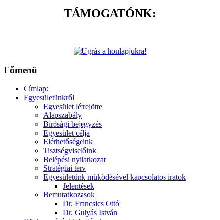
TÁMOGATÓNK:
Főmenü
Címlap:
Egyesületünkről
Egyesület létrejötte
Alapszabály
Bírósági bejegyzés
Egyesület célja
Elérhetőségeink
Tisztségviselőink
Belépési nyilatkozat
Stratégiai terv
Egyesületünk müködésével kapcsolatos iratok
Jelentések
Bemutatkozások
Dr. Francsics Ottó
Dr. Gulyás István