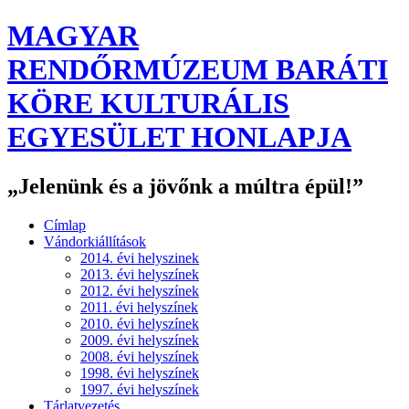
MAGYAR
RENDŐRMÚZEUM BARÁTI
KÖRE KULTURÁLIS
EGYESÜLET HONLAPJA
„Jelenünk és a jövőnk a múltra épül!”
Címlap
Vándorkiállítások
2014. évi helyszinek
2013. évi helyszínek
2012. évi helyszínek
2011. évi helyszínek
2010. évi helyszínek
2009. évi helyszínek
2008. évi helyszínek
1998. évi helyszínek
1997. évi helyszínek
Tárlatvezetés