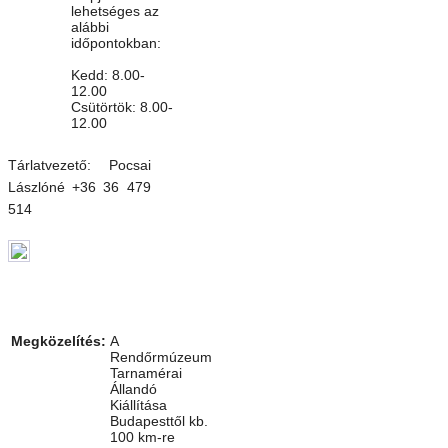
lehetséges az
alábbi
időpontokban:
Kedd: 8.00-
12.00
Csütörtök: 8.00-
12.00
Tárlatvezető: Pocsai
Lászlóné +36 36 479
514
Megközelítés:
A
Rendőrmúzeum
Tarnamérai
Állandó
Kiállítása
Budapesttől kb.
100 km-re