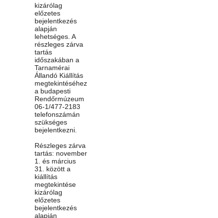
kizárólag
előzetes
bejelentkezés
alapján
lehetséges. A
részleges zárva
tartás
időszakában a
Tarnamérai
Állandó Kiállítás
megtekintéséhez
a budapesti
Rendőrmúzeum
06-1/477-2183
telefonszámán
szükséges
bejelentkezni.
Részleges zárva
tartás: november
1. és március
31. között a
kiállítás
megtekintése
kizárólag
előzetes
bejelentkezés
alapján