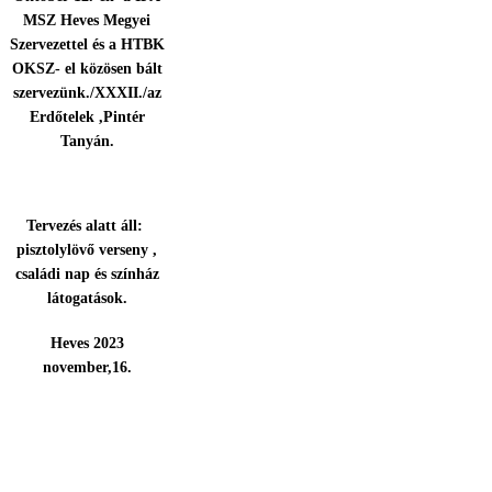
MSZ Heves Megyei
Szervezettel és a HTBK
OKSZ- el közösen bált
szervezünk./XXXII./az
Erdőtelek ,Pintér
Tanyán.
Tervezés alatt áll:
pisztolylövő verseny ,
családi nap és színház
látogatások.
Heves 2023
november,16.