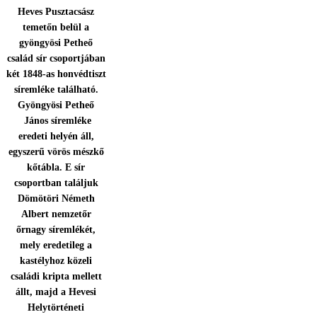
Heves Pusztacsász
temetőn belül a
gyöngyösi Petheő
család sír csoportjában
két 1848-as honvédtiszt
síremléke található.
Gyöngyösi Petheő
János síremléke
eredeti helyén áll,
egyszerű vörös mészkő
kőtábla. E sír
csoportban találjuk
Dömötöri Németh
Albert nemzetőr
őrnagy síremlékét,
mely eredetileg a
kastélyhoz közeli
családi kripta mellett
állt, majd a Hevesi
Helytörténeti