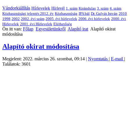
Vándorkiállítás
Hírlevelek
Hírlevél
1. szám
Kirándulas
3. szám
4. szám
Közhasznúsági jelentés 2012. év
Közhasznúság
IPA bál
Dr. Gulyás István
2010
1998
2002
2002. évi szám
2005. évi hírlevelek
2006. évi hírlevelek
2000. évi
Hírlevelek
2001. évi Hírlevelek
Elérhetőség
Ön itt van:
Főlap
Egyesületünkről
Alapító irat
Alapító okirat
módosítása
Alapító okirat módosítása
Megjelent: 2022. március 26. szombat, 09:14
|
Nyomtatás
|
E-mail
|
Találatok: 3601