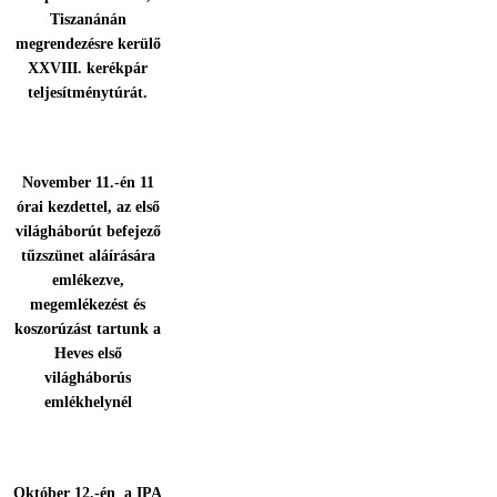
Tiszanánán
megrendezésre kerülő
XXVIII. kerékpár
teljesítménytúrát.
November 11.-én 11
órai kezdettel, az első
világháborút befejező
tűzszünet aláírására
emlékezve,
megemlékezést és
koszorúzást tartunk a
Heves első
világháborús
emlékhelynél
Október 12.-én a IPA