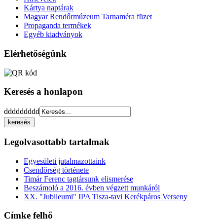
Kártya naptárak
Magyar Rendőrmúzeum Tarnaméra füzet
Propaganda termékek
Egyéb kiadványok
Elérhetőségünk
Keresés a honlapon
ddddddddd
Legolvasottabb tartalmak
Egyesületi jutalmazottaink
Csendőrség története
Timár Ferenc tagtársunk elismerése
Beszámoló a 2016. évben végzett munkáról
XX. "Jubileumi" IPA Tisza-tavi Kerékpáros Verseny
Címke felhő