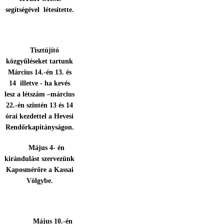
segítségével létesítette.
Tisztújító
közgyűléseket tartunk
Március 14.-én 13. és
14 illetve - ha kevés
lesz a létszám –március
22.-én szintén 13 és 14
órai kezdettel a Hevesi
Rendőrkapitányságon.
Május 4- én
kirándulást szervezünk
Kaposmérőre a Kassai
Völgybe.
Május 10.-én