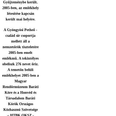
Gyűjteménybe került.
2005-ben, az emlékhely
létesítése kapcsán
került mai helyére.
A Gyöngyösi Petheő -
család sír csoportja
mellett áll a
nemzetőrök tiszteletére
2005-ben emelt
emlékmű. A tekintélyes
obeliszk 276 nevet őriz.
A temetőn belüli
emlékhelyet 2005-ben a
Magyar
Rendőrmúzeum Baráti
Köre és a Honvéd és
Társadalom Baráti
Körök Országos
Közhasznú Szövetsége
– HTBK OKSZ -