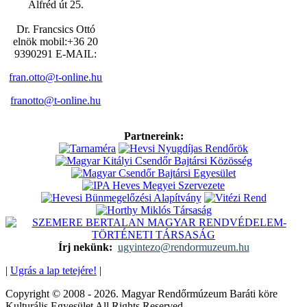
Alfréd út 25.
Dr. Francsics Ottó
elnök mobil:+36 20
9390291 E-MAIL:
fran.otto@t-online.hu
franotto@t-online.hu
Partnereink:
Írj nekünk:
ugyintezo@rendormuzeum.hu
|
Ugrás a lap tetejére!
|
Copyright © 2008 - 2026. Magyar Rendőrmúzeum Baráti köre
Kulturális Egyesület All Rights Reserved.