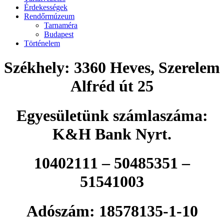
Érdekességek
Rendőrmúzeum
Tarnaméra
Budapest
Történelem
Székhely: 3360 Heves, Szerelem
Alfréd út 25
Egyesületünk számlaszáma:
K&H Bank Nyrt.
10402111 – 50485351 –
51541003
Adószám: 18578135-1-10