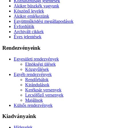
Közhasznúsági jelentések
Akikre büszkék vagyunk
Köszönő levelek
Akikre emlékezünk
Együttműködési megállapodások
Évfordúlók
Archivált cikkek
Éves jelentések
Rendezvényeink
Egyesületi rendezvények
Elnökségi ülések
Közgyűlések
Egyéb rendezvények
Rendőrbálok
Kirándulások
Kerékpár versenyek
Lecsófőző versenyek
Majálisok
Külsős rendezvények
Kiadványaink
Hírlevelek