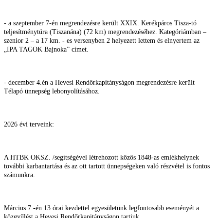
- a szeptember 7-én megrendezésre került XXIX. Kerékpáros Tisza-tó
teljesítménytúra (Tiszanána) (72 km) megrendezéséhez. Kategóriámban –
szenior 2 – a 17 km. - es versenyben 2 helyezett lettem és elnyertem az
„IPA TAGOK Bajnoka” címet.
- december 4.én a Hevesi Rendőrkapitányságon megrendezésre került
Télapó ünnepség lebonyolításához.
2026 évi terveink:
A HTBK OKSZ. /segítségével létrehozott közös 1848-as emlékhelynek
további karbantartása és az ott tartott ünnepségeken való részvétel is fontos
számunkra.
Március 7.-én 13 órai kezdettel egyesületünk legfontosabb eseményét a
közgyűlést a Hevesi Rendőrkapitányságon tartjuk.