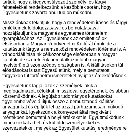
tartjuk, hogy a kiegyensúlyozott személyi és tárgyi
feltételekkel rendelkezzünk a későbbiek során, hogy
Egyesületünk zavartalanul tudjon működni.
Missziónknak tekintjük, hogy a rendvédelem írásos és tárgyi
emlékeinek feldolgozásával és bemutatásával
hozzájáruljunk a magyar és egyetemes történelem
gyarapításához. Az Egyesületnek az említett célok
elsősorban a Magyar Rendvédelmi Kultúrát érinti, de a
kutatásunk tárgya a nemzetközi rendvédelem története is. A
vándorkiállításaink célközönsége elsősorban a magyar
fiatalok, de szeretnénk bemutatkozni több magyar
nyelvterületű szomszédos országban is. A kiállításokon túl
előadásokat is tart Egyesületünk, mely a bemutatott
tárgyakon túl történelmi ismereteket nyújt az érdeklődőknek.
Egyesületünk tagjai azok a személyek, akik a
megfogalmazott célokkal, misszióval egyetértenek, és abban
közreműködnek. A legújabb tudományos kutatásokat
figyelembe véve állítjuk össze a bemutatandó kiállítási
anyagunkat és építjük fel az azzal párhuzamosan működő
anyagunkat. Igyekszünk a környezet által megkívánt
mértékben bemutatni a helyi értékeket is. Együttműködünk
mindazokkal a bel- és külföldi személyekkel és
szervezetekkel, melyek az Egyesület kutatási eredményeire