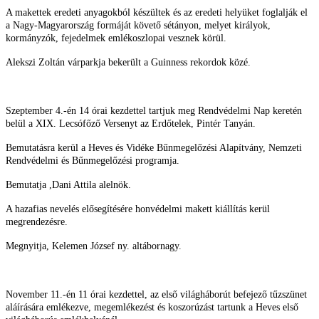
A makettek eredeti anyagokból készültek és az eredeti helyüket foglalják el
a Nagy-Magyarország formáját követő sétányon, melyet királyok,
kormányzók, fejedelmek emlékoszlopai vesznek körül.
Alekszi Zoltán várparkja bekerült a Guinness rekordok közé.
Szeptember 4.-én 14 órai kezdettel tartjuk meg Rendvédelmi Nap keretén
belül a XIX. Lecsófőző Versenyt az Erdőtelek, Pintér Tanyán.
Bemutatásra kerül a Heves és Vidéke Bűnmegelőzési Alapítvány, Nemzeti
Rendvédelmi és Bűnmegelőzési programja.
Bemutatja ,Dani Attila alelnök.
A hazafias nevelés elősegítésére honvédelmi makett kiállítás kerül
megrendezésre.
Megnyitja, Kelemen József ny. altábornagy.
November 11.-én 11 órai kezdettel, az első világháborút befejező tűzszünet
aláírására emlékezve, megemlékezést és koszorúzást tartunk a Heves első