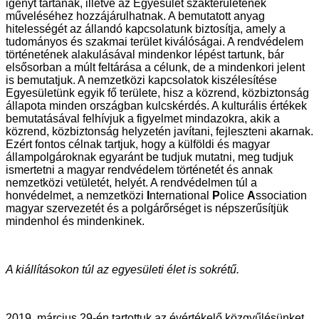
igényt tartanak, illetve az Egyesület szakterületének
műveléséhez hozzájárulhatnak. A bemutatott anyag
hitelességét az állandó kapcsolatunk biztosítja, amely a
tudományos és szakmai terület kiválóságai. A rendvédelem
történetének alakulásával mindenkor lépést tartunk, bár
elsősorban a múlt feltárása a célunk, de a mindenkori jelent
is bemutatjuk. A nemzetközi kapcsolatok kiszélesítése
Egyesületünk egyik fő területe, hisz a közrend, közbiztonság
állapota minden országban kulcskérdés. A kulturális értékek
bemutatásával felhívjuk a figyelmet mindazokra, akik a
közrend, közbiztonság helyzetén javítani, fejleszteni akarnak.
Ezért fontos célnak tartjuk, hogy a külföldi és magyar
állampolgároknak egyaránt be tudjuk mutatni, meg tudjuk
ismertetni a magyar rendvédelem történetét és annak
nemzetközi vetületét, helyét. A rendvédelmen túl a
honvédelmet, a nemzetközi
I
nternational
P
olice
A
ssociation
magyar szervezetét és a polgárőrséget is népszerűsítjük
mindenhol és mindenkinek.
A kiállításokon túl az egyesületi élet is sokrétű.
2019. március 29-én tartottuk az évértékelő közgyűlésünket.