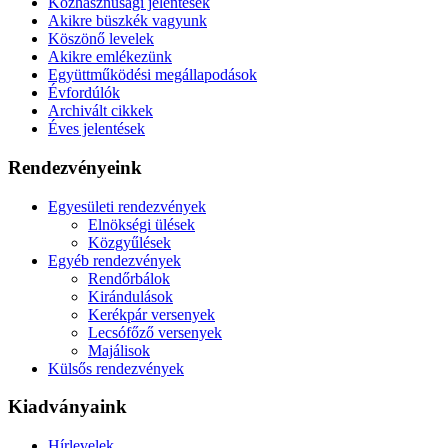
Közhasznúsági jelentések
Akikre büszkék vagyunk
Köszönő levelek
Akikre emlékezünk
Együttműködési megállapodások
Évfordúlók
Archivált cikkek
Éves jelentések
Rendezvényeink
Egyesületi rendezvények
Elnökségi ülések
Közgyűlések
Egyéb rendezvények
Rendőrbálok
Kirándulások
Kerékpár versenyek
Lecsófőző versenyek
Majálisok
Külsős rendezvények
Kiadványaink
Hírlevelek