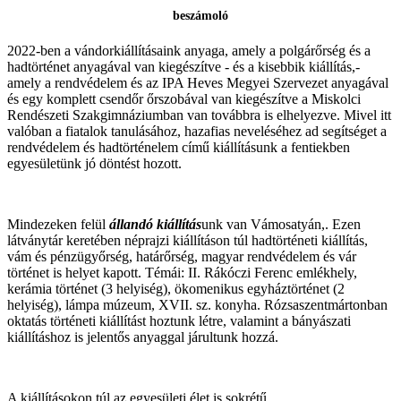
beszámoló
2022-ben a vándorkiállításaink anyaga, amely a polgárőrség és a
hadtörténet anyagával van kiegészítve - és a kisebbik kiállítás,-
amely a rendvédelem és az IPA Heves Megyei Szervezet anyagával
és egy komplett csendőr őrszobával van kiegészítve a Miskolci
Rendészeti Szakgimnáziumban van továbbra is elhelyezve. Mivel itt
valóban a fiatalok tanulásához, hazafias neveléséhez ad segítséget a
rendvédelem és hadtörténelem című kiállításunk a fentiekben
egyesületünk jó döntést hozott.
Mindezeken felül
állandó kiállítás
unk van Vámosatyán,. Ezen
látványtár keretében néprajzi kiállításon túl hadtörténeti kiállítás,
vám és pénzügyőrség, határőrség, magyar rendvédelem és vár
történet is helyet kapott. Témái: II. Rákóczi Ferenc emlékhely,
kerámia történet (3 helyiség), ökomenikus egyháztörténet (2
helyiség), lámpa múzeum, XVII. sz. konyha. Rózsaszentmártonban
oktatás történeti kiállítást hoztunk létre, valamint a bányászati
kiállításhoz is jelentős anyaggal járultunk hozzá.
A kiállításokon túl az egyesületi élet is sokrétű.