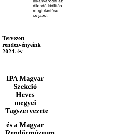
lekanyarodni az
állandó kiállítás
megtekintése
céljából.
Tervezett
rendezvényeink
2024. év
IPA Magyar
Szekció
Heves
megyei
Tagszervezete
és a Magyar
Rendőrmúzeum