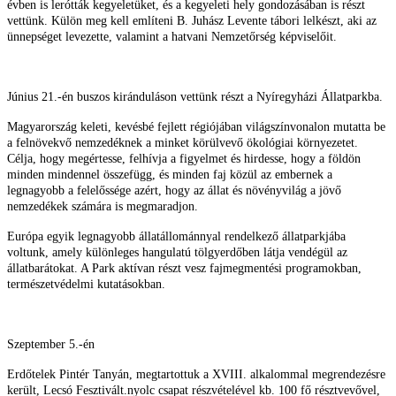
évben is lerótták kegyeletüket, és a kegyeleti hely gondozásában is részt
vettünk. Külön meg kell említeni B. Juhász Levente tábori lelkészt, aki az
ünnepséget levezette, valamint a hatvani Nemzetőrség képviselőit.
Június 21.-én buszos kiránduláson vettünk részt a Nyíregyházi Állatparkba.
Magyarország keleti, kevésbé fejlett régiójában világszínvonalon mutatta be
a felnövekvő nemzedéknek a minket körülvevő ökológiai környezetet.
Célja, hogy megértesse, felhívja a figyelmet és hirdesse, hogy a földön
minden mindennel összefügg, és minden faj közül az embernek a
legnagyobb a felelőssége azért, hogy az állat és növényvilág a jövő
nemzedékek számára is megmaradjon.
Európa egyik legnagyobb állatállománnyal rendelkező állatparkjába
voltunk, amely különleges hangulatú tölgyerdőben látja vendégül az
állatbarátokat. A Park aktívan részt vesz fajmegmentési programokban,
természetvédelmi kutatásokban.
Szeptember 5.-én
Erdőtelek Pintér Tanyán, megtartottuk a XVIII. alkalommal megrendezésre
került, Lecsó Fesztivált.nyolc csapat részvételével kb. 100 fő résztvevővel,