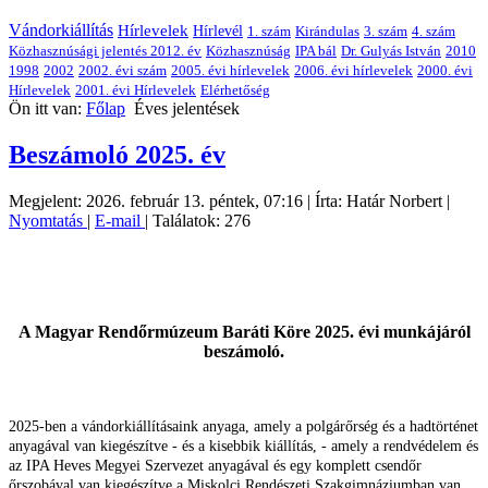
Vándorkiállítás
Hírlevelek
Hírlevél
1. szám
Kirándulas
3. szám
4. szám
Közhasznúsági jelentés 2012. év
Közhasznúság
IPA bál
Dr. Gulyás István
2010
1998
2002
2002. évi szám
2005. évi hírlevelek
2006. évi hírlevelek
2000. évi
Hírlevelek
2001. évi Hírlevelek
Elérhetőség
Ön itt van:
Főlap
Éves jelentések
Beszámoló 2025. év
Megjelent: 2026. február 13. péntek, 07:16
|
Írta: Határ Norbert
|
Nyomtatás
|
E-mail
| Találatok: 276
A Magyar Rendőrmúzeum Baráti Köre 2025. évi munkájáról
beszámoló.
2025-ben a vándorkiállításaink anyaga, amely a polgárőrség és a hadtörténet
anyagával van kiegészítve - és a kisebbik kiállítás, - amely a rendvédelem és
az IPA Heves Megyei Szervezet anyagával és egy komplett csendőr
őrszobával van kiegészítve a Miskolci Rendészeti Szakgimnáziumban van