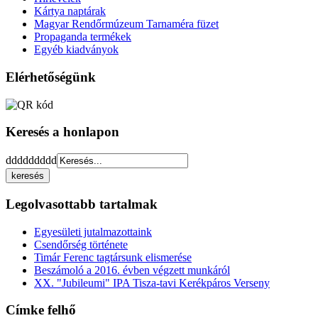
Kártya naptárak
Magyar Rendőrmúzeum Tarnaméra füzet
Propaganda termékek
Egyéb kiadványok
Elérhetőségünk
Keresés a honlapon
ddddddddd
Legolvasottabb tartalmak
Egyesületi jutalmazottaink
Csendőrség története
Timár Ferenc tagtársunk elismerése
Beszámoló a 2016. évben végzett munkáról
XX. "Jubileumi" IPA Tisza-tavi Kerékpáros Verseny
Címke felhő