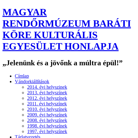
MAGYAR
RENDŐRMÚZEUM BARÁTI
KÖRE KULTURÁLIS
EGYESÜLET HONLAPJA
„Jelenünk és a jövőnk a múltra épül!”
Címlap
Vándorkiállítások
2014. évi helyszinek
2013. évi helyszínek
2012. évi helyszínek
2011. évi helyszínek
2010. évi helyszínek
2009. évi helyszínek
2008. évi helyszínek
1998. évi helyszínek
1997. évi helyszínek
Tárlatvezetés