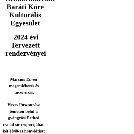
Baráti Köre
Kulturális
Egyesület
2024 évi
Tervezett
rendezvényei
Március 15.-én
megemlékezés és
koszorúzás.
Heves Pusztacsász
temetőn belül a
gyöngyösi Petheő
család sír csoportjában
két 1848-as honvédtiszt