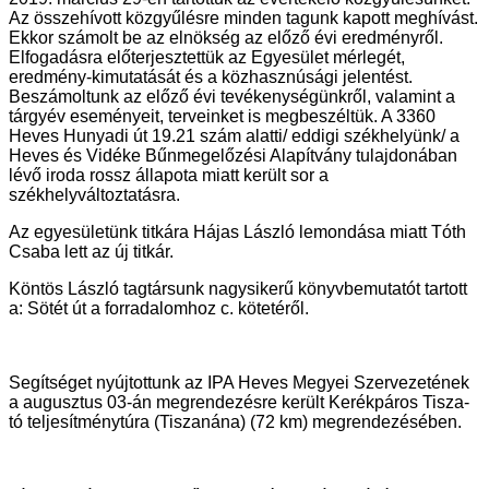
Az összehívott közgyűlésre minden tagunk kapott meghívást.
Ekkor számolt be az elnökség az előző évi eredményről.
Elfogadásra előterjesztettük az Egyesület mérlegét,
eredmény-kimutatását és a közhasznúsági jelentést.
Beszámoltunk az előző évi tevékenységünkről, valamint a
tárgyév eseményeit, terveinket is megbeszéltük. A 3360
Heves Hunyadi út 19.21 szám alatti/ eddigi székhelyünk/ a
Heves és Vidéke Bűnmegelőzési Alapítvány tulajdonában
lévő iroda rossz állapota miatt került sor a
székhelyváltoztatásra.
Az egyesületünk titkára Hájas László lemondása miatt Tóth
Csaba lett az új titkár.
Köntös László tagtársunk nagysikerű könyvbemutatót tartott
a: Sötét út a forradalomhoz c. kötetéről.
Segítséget nyújtottunk az IPA Heves Megyei Szervezetének
a augusztus 03-án megrendezésre került Kerékpáros Tisza-
tó teljesítménytúra (Tiszanána) (72 km) megrendezésében.