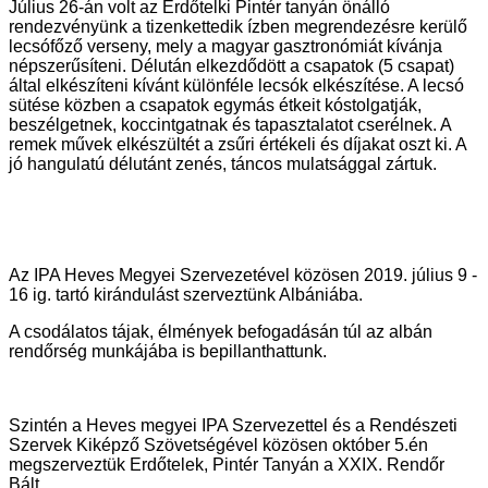
Július 26-án volt az Erdőtelki Pintér tanyán önálló
rendezvényünk a tizenkettedik ízben megrendezésre kerülő
lecsófőző verseny, mely a magyar gasztronómiát kívánja
népszerűsíteni. Délután elkezdődött a csapatok (5 csapat)
által elkészíteni kívánt különféle lecsók elkészítése. A lecsó
sütése közben a csapatok egymás étkeit kóstolgatják,
beszélgetnek, koccintgatnak és tapasztalatot cserélnek. A
remek művek elkészültét a zsűri értékeli és díjakat oszt ki. A
jó hangulatú délutánt zenés, táncos mulatsággal zártuk.
Az IPA Heves Megyei Szervezetével közösen 2019. július 9 -
16 ig. tartó kirándulást szerveztünk Albániába.
A csodálatos tájak, élmények befogadásán túl az albán
rendőrség munkájába is bepillanthattunk.
Szintén a Heves megyei IPA Szervezettel és a Rendészeti
Szervek Kiképző Szövetségével közösen október 5.én
megszerveztük Erdőtelek, Pintér Tanyán a XXIX. Rendőr
Bált.