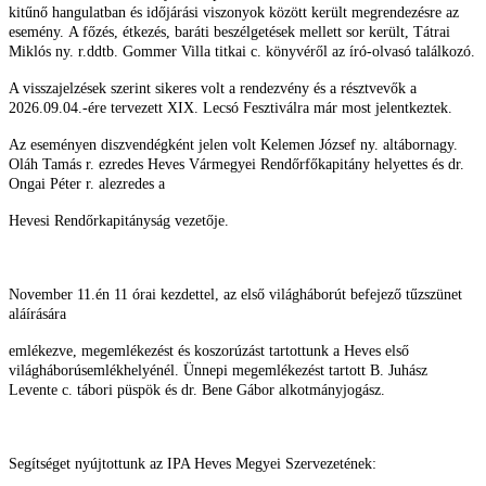
kitűnő hangulatban és időjárási viszonyok között került megrendezésre az
esemény. A főzés, étkezés, baráti beszélgetések mellett sor került, Tátrai
Miklós ny. r.ddtb. Gommer Villa titkai c. könyvéről az író-olvasó találkozó.
A visszajelzések szerint sikeres volt a rendezvény és a résztvevők a
2026.09.04.-ére tervezett XIX. Lecsó Fesztiválra már most jelentkeztek.
Az eseményen diszvendégként jelen volt Kelemen József ny. altábornagy.
Oláh Tamás r. ezredes Heves Vármegyei Rendőrfőkapitány helyettes és dr.
Ongai Péter r. alezredes a
Hevesi Rendőrkapitányság vezetője.
November 11.én 11 órai kezdettel, az első világháborút befejező tűzszünet
aláírására
emlékezve, megemlékezést és koszorúzást tartottunk a Heves első
világháborúsemlékhelyénél. Ünnepi megemlékezést tartott B. Juhász
Levente c. tábori püspök és dr. Bene Gábor alkotmányjogász.
Segítséget nyújtottunk az IPA Heves Megyei Szervezetének: