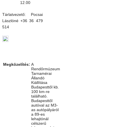
12.00
Tárlatvezető: Pocsai
Lászlóné +36 36 479
514
Megközelítés:
A
Rendőrmúzeum
Tarnamérai
Állandó
Kiállítása
Budapesttől kb.
100 km-re
található.
Budapesttől
autóval az M3-
as autópályáról
a 89-es
lehajtónál
célszerű