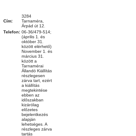
3284
Cím:
Tarnaméra,
Árpád út 12.
Telefon:
06-36/479-514;
(április 1. és
október 31.
között elérhető)
November 1. és
március 31.
között a
Tarnamérai
Állandó Kiállítás
részlegesen
zárva tart, ezért
a kiállítás
megtekintése
ebben az
időszakban
kizárólag
előzetes
bejelentkezés
alapján
lehetséges. A
részleges zárva
tartás