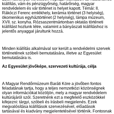
kiállítás, vám és pénzügyőrség, határőrség, magyar
rendvédelem és vár történet is helyet kapott. Témái: II.
Rákóczi Ferenc emlékhely, kerámia történet (3 helyiség),
ökomenikus egyháztörténet (2 helyiség), lámpa múzeum,
XVII. sz. konyha. Rózsaszentmártonban oktatás történeti
kiállítást hoztunk létre, valamint a bányászati kiállításhoz is
jelentős anyaggal járultunk hozzá.
Minden kiállítás alkalmával sor került a rendvédelmi szervek
történetének szóbeli bemutatására, illetve az Egyesület
bemutatására is.
Az Egyesület jövőképe, szervezeti kultúrája, célja
A Magyar Rendőrmúzeum Baráti Köre a jövőben fontos
feladatának tartja, hogy a teljes nemzetközi közönségnek
olyan információkat közöljön, mely a magyar rendvédelem
kultúrájáról szól. Szeretnénk ezt a megfelelő eszközökkel
kifejezni: tárgyi, szóbeli és írásbeli megjelenés. Ezek
megvalósítása kiállítások szervezésével, előadások
tartásával és kiadvány megjelentetésével történik. Fontosnak