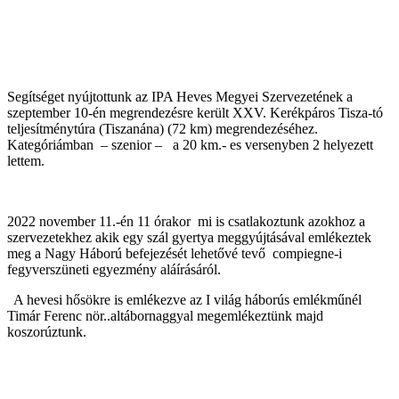
Segítséget nyújtottunk az IPA Heves Megyei Szervezetének a
szeptember 10-én megrendezésre került XXV. Kerékpáros Tisza-tó
teljesítménytúra (Tiszanána) (72 km) megrendezéséhez.
Kategóriámban – szenior – a 20 km.- es versenyben 2 helyezett
lettem.
2022 november 11.-én 11 órakor mi is csatlakoztunk azokhoz a
szervezetekhez akik egy szál gyertya meggyújtásával emlékeztek
meg a Nagy Háború befejezését lehetővé tevő compiegne-i
fegyverszüneti egyezmény aláírásáról.
A hevesi hősökre is emlékezve az I világ háborús emlékműnél
Timár Ferenc nör..altábornaggyal megemlékeztünk majd
koszorúztunk.