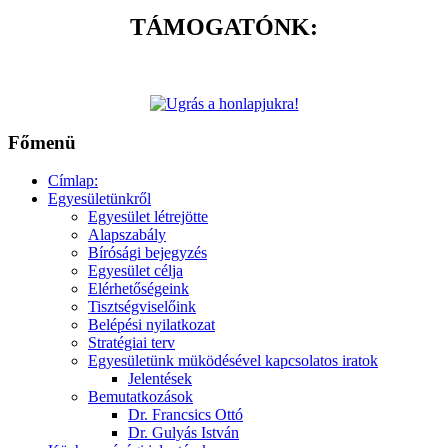
TÁMOGATÓNK:
Főmenü
Címlap:
Egyesületünkről
Egyesület létrejötte
Alapszabály
Bírósági bejegyzés
Egyesület célja
Elérhetőségeink
Tisztségviselőink
Belépési nyilatkozat
Stratégiai terv
Egyesületünk müködésével kapcsolatos iratok
Jelentések
Bemutatkozások
Dr. Francsics Ottó
Dr. Gulyás István