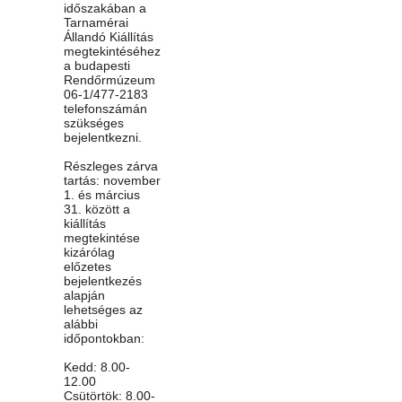
időszakában a
Tarnamérai
Állandó Kiállítás
megtekintéséhez
a budapesti
Rendőrmúzeum
06-1/477-2183
telefonszámán
szükséges
bejelentkezni.
Részleges zárva
tartás: november
1. és március
31. között a
kiállítás
megtekintése
kizárólag
előzetes
bejelentkezés
alapján
lehetséges az
alábbi
időpontokban:
Kedd: 8.00-
12.00
Csütörtök: 8.00-