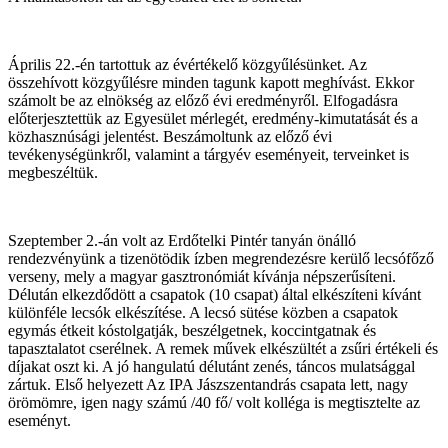
Április 22.-én tartottuk az évértékelő közgyűlésünket. Az
összehívott közgyűlésre minden tagunk kapott meghívást. Ekkor
számolt be az elnökség az előző évi eredményről. Elfogadásra
előterjesztettük az Egyesület mérlegét, eredmény-kimutatását és a
közhasznúsági jelentést. Beszámoltunk az előző évi
tevékenységünkről, valamint a tárgyév eseményeit, terveinket is
megbeszéltük.
Szeptember 2.-án volt az Erdőtelki Pintér tanyán önálló
rendezvényünk a tizenötödik ízben megrendezésre kerülő lecsófőző
verseny, mely a magyar gasztronómiát kívánja népszerűsíteni.
Délután elkezdődött a csapatok (10 csapat) által elkészíteni kívánt
különféle lecsók elkészítése. A lecsó sütése közben a csapatok
egymás étkeit kóstolgatják, beszélgetnek, koccintgatnak és
tapasztalatot cserélnek. A remek művek elkészültét a zsűri értékeli és
díjakat oszt ki. A jó hangulatú délutánt zenés, táncos mulatsággal
zártuk. Első helyezett Az IPA Jászszentandrás csapata lett, nagy
örömömre, igen nagy számú /40 fő/ volt kolléga is megtisztelte az
eseményt.