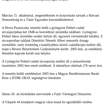
Március 15. alkalmával, megemlékezést és koszorúzást tartunk a Hatvani
Nemzetőrség és a Tüzér Egyesület közreműködésével.
A Heves Pusztacsász temetőn belül a gyöngyösi Petheő család
sírcsoportjában két 1848-as honvédtiszt síremléke található. Gyöngyösi
Petheő János síremléke eredeti helyén áll, egyszerű vörösmészkő kőtábla. E
sírcsoportban találjuk Dömötöri Németh Albert nemzetőr őrnagy
síremlékét, mely eredetileg a kastélyukhoz közeli családikripta mellett állt,
majd a Hevesi Helytörténeti Gyűjteménybe került. 2005-ben, az emlékhely
létesítése kapcsán került mai helyére.
A Gyöngyösi Petheő-család sírcsoportja mellett áll a nemzetőreink
tiszteletére 2005-ben emelt emlékmű. A tekintélyes obeliszk 276 nevet őriz.
A temetőn belüli emlékhelyet 2005-ben a Magyar Rendőrmúzeum Baráti
Köre a HTBK OKSZ segítségével létesítette.
Június 20.-án kirándulást szervezünk a Fejér Vármegyei Dinnyésre.
A Várpark 44 középkori magyar várat mutat be egyedülálló módon.