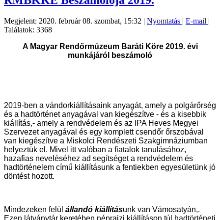
RMBKKE Beszámolója 2019.
Megjelent: 2020. február 08. szombat, 15:32
|
Nyomtatás
|
E-mail
|
Találatok: 3368
A Magyar Rendőrmúzeum Baráti Köre 2019. évi
munkájáról beszámoló
2019-ben a vándorkiállításaink anyagát, amely a polgárőrség
és a hadtörténet anyagával van kiegészítve - és a kisebbik
kiállítás,- amely a rendvédelem és az IPA Heves Megyei
Szervezet anyagával és egy komplett csendőr őrszobával
van kiegészítve a Miskolci Rendészeti Szakgimnáziumban
helyeztük el. Mivel itt valóban a fiatalok tanulásához,
hazafias neveléséhez ad segítséget a rendvédelem és
hadtörténelem című kiállításunk a fentiekben egyesületünk jó
döntést hozott.
Mindezeken felül
állandó kiállítás
unk van Vámosatyán,.
Ezen látványtár keretében néprajzi kiállításon túl hadtörténeti