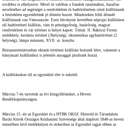
továbbra is elhelyezve. Mivel itt valóban a fiatalok tanulásához, hazafias
neveléséhez ad segítséget a rendvédelem és hadtörténelem című kiállításunk
a fentiekben egyesületünk jó döntést hozott. Mindezeken felül állandó
kiállításunk van Vámosatyán. Ezen látványtár keretében néprajzi kiállításon
túl hadtörténeti kiállítás, vám és pénzügyőrség, határőrség, magyar
rendvédelem és vár történet is helyet kapott. Témái: II. Rákóczi Ferenc
emlékhely, kerámia történet (3helyiség), ökomenikus egyháztörténet (2
helyiség), lámpa múzeum, XVII. sz. konyha.
Rózsaszentmártonban oktatás történeti kiállítást hoztunk létre, valamint a
bányászati kiállításhoz is jelentős anyaggal járultunk hozzá.
A kiállításokon túl az egyesületi élet is sokrétű.
Március.7-én tartottuk az évi közgyűlésünket, a Hevesi
Rendőrkapitányságon.
Március 15.-én az Egyesület és a HTBK OKSZ /Honvéd és Társadalom
Baráti Körök Országos Közhasznú Szövetsége által alapított 1848-as hevesi
temetőben lévő emlékhelyen és sírkertben az Egyesület tagjai ebben az