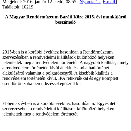
Megjelent: 2016. január 12. kedd, 08:55
|
Nyomtatás
|
E-mail
|
Találatok: 10219
A Magyar Rendőrmúzeum Baráti Köre 2015. évi munkájáról
beszámoló
2015-ben is a korábbi évekhez hasonlóan a Rendőrmúzeum
szervezésében a rendvédelmi kiállítások különböző helyeken
jelenítették meg a rendvédelem történetét. A nagyobb kiállítás, amely
a rendvédelem történetén kívül áttekintést ad a hadtörténet
alakulásáról valamint a polgárőrségről. A kisebbik kiállítás a
rendvédelem történetén kívül, IPA relikviákkal és egy komplett
csendőr őrszoba berendezéssel egészült ki.
Ebben az évben is a korábbi évekhez hasonlóan az Egyesület
szervezésében a rendvédelmi kiállítások különböző helyeken
jelenítették meg a rendvédelem történetét.