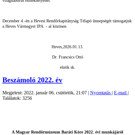
világháborús emlékhelyénél.
December 4.-én a Hevesi Rendőrkapitányság Télapó ünnepségét támogatjuk
a Heves Vármegyei IPA. - al közösen.
Heves,2026.01.13.
Dr. Francsics Ottó
elnök sk.
Beszámoló 2022. év
Megjelent: 2022. január 06. csütörtök, 21:07
|
Nyomtatás
|
E-mail
|
Találatok: 3256
A Magyar Rendőrmúzeum Baráti Köre 2022. évi munkájáról